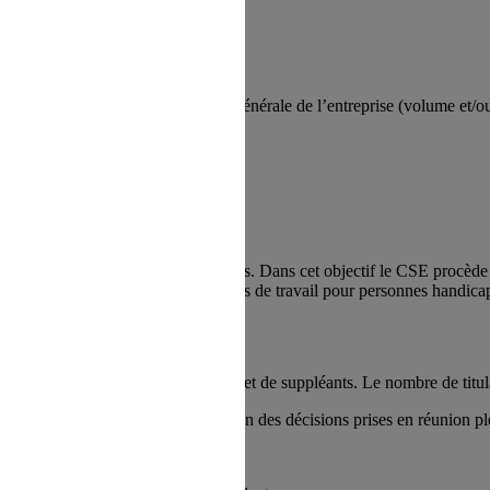
 refus du visiteur au dépôt des cookies
ents au niveau de l’organisation générale de l’entreprise (volume et/ou 
t la santé et la sécurité des salariés. Dans cet objectif le CSE procède à 
doption et à l’aménagement des postes de travail pour personnes handica
te un nombre égal de titulaires et de suppléants. Le nombre de titulai
idienne des activités et l’application des décisions prises en réunion pl