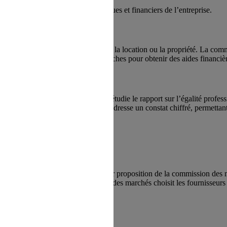
 de l’étude des documents économiques et financiers de l’entreprise.
a pour mission de faciliter l’accès à la location ou la propriété. La co
lités à vous assister dans vos démarches pour obtenir des aides financi
ans l’entreprise. Chaque année, elle étudie le rapport sur l’égalité pro
onditions de travail... Ce document dresse un constat chiffré, permetta
ret (30 000 €), le CSE détermine, sur proposition de la commission des ma
rvices et de travaux. La commission des marchés choisit les fournisseurs
ment intérieur de celui-ci.