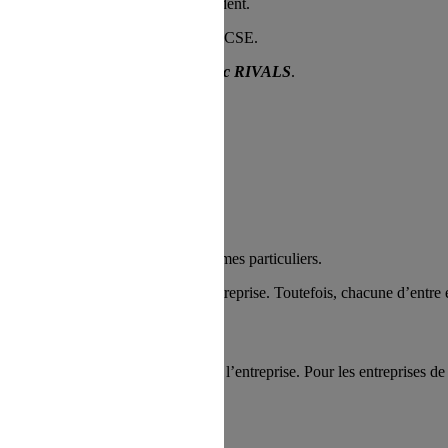
s relations entre les élus et le Président.
ble en rapport avec les activités du CSE.
INE
et d’un trésorier adjoint,
Frédéric RIVALS
.
émentaires pour l’examen de problèmes particuliers.
de défendre leurs intérêts dans l'entreprise. Toutefois, chacune d’entre e
veille au bien-être des employés dans l’entreprise. Pour les entreprises 
pection du Travail.